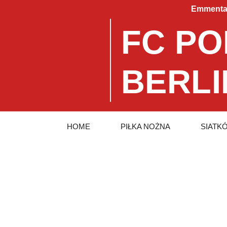
Emmentale
FC PO
BERLI
HOME
PIŁKA NOŻNA
SIATK
Odwiedzamy 
Cementery