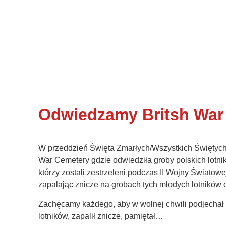
Odwiedzamy Britsh War
W przeddzień Święta Zmarłych/Wszystkich Świętych, 
War Cemetery gdzie odwiedziła groby polskich lotni
którzy zostali zestrzeleni podczas II Wojny Świato
zapalając znicze na grobach tych młodych lotnikó
Zachęcamy każdego, aby w wolnej chwili podjechał 
lotników, zapa
lił znicze, pamiętał…