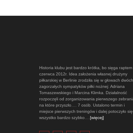
Historia klubu jest bardzo krótka, bo sięga raptem
czerwca 2012r. Idea założenia własnej drużyny
piłkarskiej w Berlinie zrodziła się w głowach dwóc
zagorzałych sympatyków piłki nożnej: Adriana
Tomaszewskiego i Marcina Klimka. Działalność
rozpoczęli od zorganizowania pierwszego zebrani
na które przyszło…. 7 osób. Ustalono termin i
miejsce pierwszych treningów i dalej potoczyło się
wszystko bardzo szybko….
[więcej]