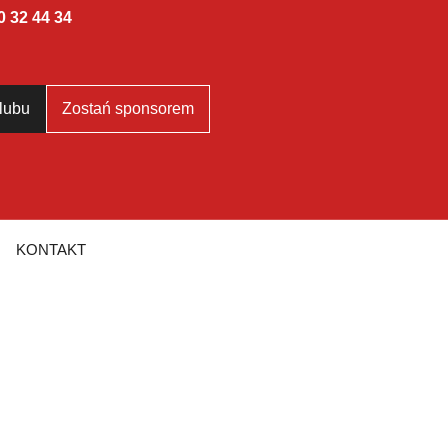
0 32 44 34
lubu
Zostań sponsorem
KONTAKT