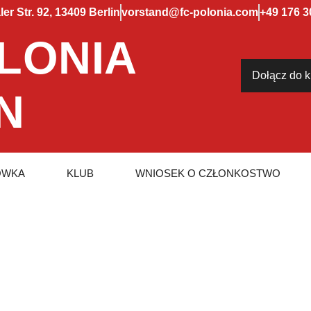
r Str. 92, 13409 Berlin
vorstand@fc-polonia.com
+49 176 3
LONIA
Dołącz do k
N
ÓWKA
KLUB
WNIOSEK O CZŁONKOSTWO
Britsh War