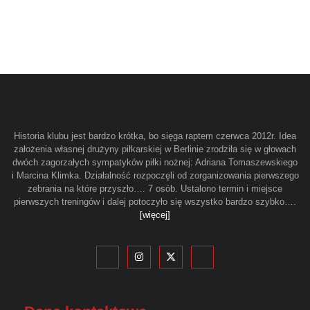
Historia klubu jest bardzo krótka, bo sięga raptem czerwca 2012r. Idea
założenia własnej drużyny piłkarskiej w Berlinie zrodziła się w głowach
dwóch zagorzałych sympatyków piłki nożnej: Adriana Tomaszewskiego
i Marcina Klimka. Działalność rozpoczęli od zorganizowania pierwszego
zebrania na które przyszło…. 7 osób. Ustalono termin i miejsce
pierwszych treningów i dalej potoczyło się wszystko bardzo szybko….
[więcej]