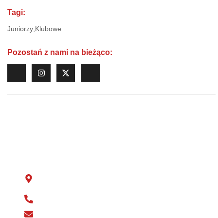
Tagi:
Juniorzy
,
Klubowe
Pozostań z nami na bieżąco:
Dołącz do nas!
Emmentaler Str. 92
13409 Berlin
+49 176 30 32 44 34
vorstand@fc-polonia.com