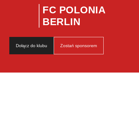
FC POLONIA
BERLIN
Dołącz do klubu
Zostań sponsorem
Mikołajkowy
trening 2020