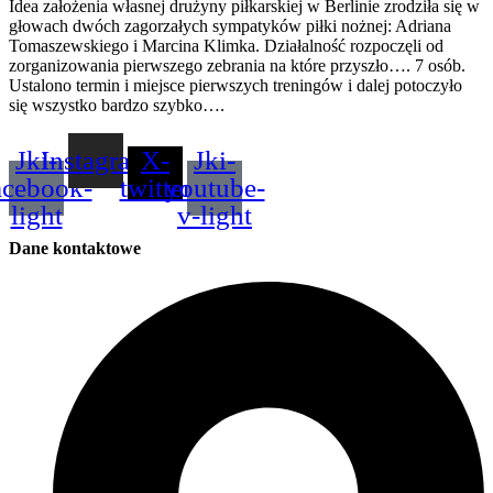
Idea założenia własnej drużyny piłkarskiej w Berlinie zrodziła się w
głowach dwóch zagorzałych sympatyków piłki nożnej: Adriana
Tomaszewskiego i Marcina Klimka. Działalność rozpoczęli od
zorganizowania pierwszego zebrania na które przyszło…. 7 osób.
Ustalono termin i miejsce pierwszych treningów i dalej potoczyło
się wszystko bardzo szybko….
[więcej]
Jki-
Instagram
X-
Jki-
acebook-
twitter
youtube-
light
v-light
Dane kontaktowe