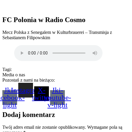
FC Polonia w Radio Cosmo
Mecz Polska z Senegalem w Kulturbrauerei – Transmisja z
Sebastianem Filipowskim
Tagi:
Media o nas
Pozostań z nami na bieżąco:
Jki-
Instagram
X-
Jki-
acebook-
twitter
youtube-
light
v-light
Dodaj komentarz
Twój adres email nie zostanie opublikowany.
Wymagane pola są