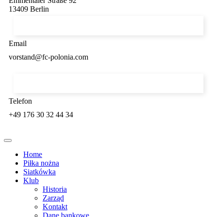
Emmentaler Straße 92
13409 Berlin
Email
vorstand@fc-polonia.com
Telefon
+49 176 30 32 44 34
Home
Piłka nożna
Siatkówka
Klub
Historia
Zarząd
Kontakt
Dane bankowe