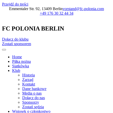
Przejdź do treści
Emmentaler Str. 92, 13409 Berlin
vorstand@fc-polonia.com
+49 176 30 32 44 34
FC POLONIA BERLIN
Dołącz do klubu
Zostań sponsorem
Home
Piłka nożna
Siatkówka
Klub
Historia
Zarząd
Kontakt
Dane bankowe
Media o nas
Dołącz do nas
Sponsorzy
Zostań sędzią
Wniosek o członkostwo